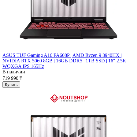
ASUS TUF Gaming A16 FA608P | AMD Ryzen 9 8940HX |
NVIDIA RTX 5060 8GB | 16GB DDR5 | 1TB SSD | 16" 2.5K
WQXGA IPS 165Hz
В наличии
719 990 ₸
Купить