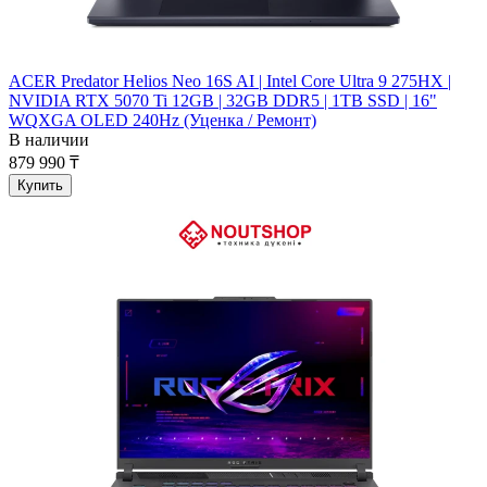
ACER Predator Helios Neo 16S AI | Intel Core Ultra 9 275HX |
NVIDIA RTX 5070 Ti 12GB | 32GB DDR5 | 1TB SSD | 16"
WQXGA OLED 240Hz (Уценка / Ремонт)
В наличии
879 990 ₸
Купить