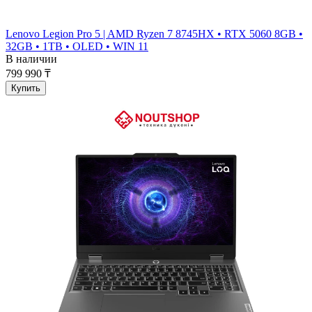
Lenovo Legion Pro 5 | AMD Ryzen 7 8745HX • RTX 5060 8GB •
32GB • 1TB • OLED • WIN 11
В наличии
799 990 ₸
Купить