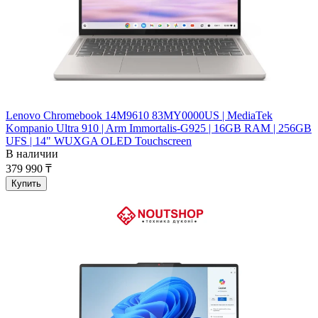
Lenovo Chromebook 14M9610 83MY0000US | MediaTek
Kompanio Ultra 910 | Arm Immortalis-G925 | 16GB RAM | 256GB
UFS | 14" WUXGA OLED Touchscreen
В наличии
379 990 ₸
Купить