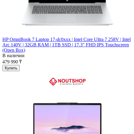
HP OmniBook 7 Laptop 17-dc0xxx | Intel Core Ultra 7 258V | Intel
Arc 140V | 32GB RAM | 1TB SSD | 17.3" FHD IPS Touchscreen
(Open Box)
В наличии
479 990 ₸
Купить