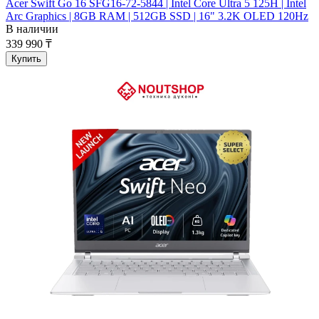
Acer Swift Go 16 SFG16-72-5844 | Intel Core Ultra 5 125H | Intel
Arc Graphics | 8GB RAM | 512GB SSD | 16" 3.2K OLED 120Hz
В наличии
339 990 ₸
Купить