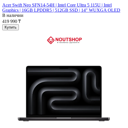
Acer Swift Neo SFN14-54H | Intel Core Ultra 5 115U | Intel
Graphics | 16GB LPDDR5 | 512GB SSD | 14" WUXGA OLED
В наличии
419 990 ₸
Купить