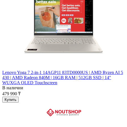
Lenovo Yoga 7 2-in-1 14AGP11 83TD0000US | AMD Ryzen AI 5
430 | AMD Radeon 840M | 16GB RAM | 512GB SSD | 14"
WUXGA OLED Touchscreen
В наличии
479 990 ₸
Купить