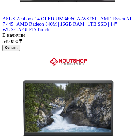
ASUS Zenbook 14 OLED UM3406GA-WS76T | AMD Ryzen AI
7 445 | AMD Radeon 840M | 16GB RAM | 1TB SSD | 14"
WUXGA OLED Touch
В наличии
539 990 ₸
Купить