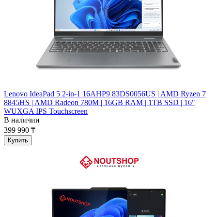
Lenovo IdeaPad 5 2-in-1 16AHP9 83DS0056US | AMD Ryzen 7
8845HS | AMD Radeon 780M | 16GB RAM | 1TB SSD | 16"
WUXGA IPS Touchscreen
В наличии
399 990 ₸
Купить