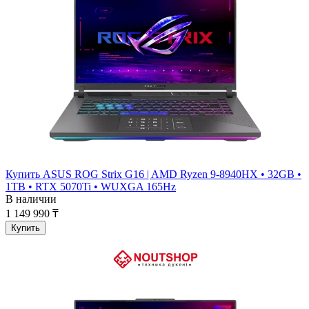
Купить ASUS ROG Strix G16 | AMD Ryzen 9-8940HX • 32GB •
1TB • RTX 5070Ti • WUXGA 165Hz
В наличии
1 149 990 ₸
Купить