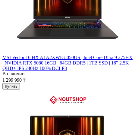
MSI Vector 16 HX AI A2XWIG-050US | Intel Core Ultra 9 275HX
| NVIDIA RTX 5080 16GB | 64GB DDR5 | 1TB SSD | 16" 2.5K
QHD+ IPS 240Hz 100% DCI-P3
В наличии
1 299 990 ₸
Купить