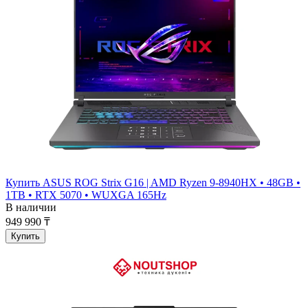
Купить ASUS ROG Strix G16 | AMD Ryzen 9-8940HX • 48GB •
1TB • RTX 5070 • WUXGA 165Hz
В наличии
949 990 ₸
Купить