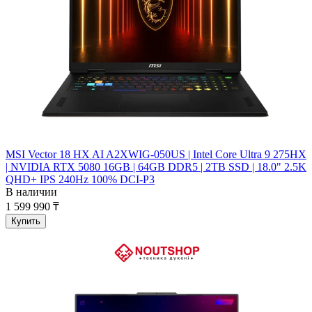
MSI Vector 18 HX AI A2XWIG-050US | Intel Core Ultra 9 275HX
| NVIDIA RTX 5080 16GB | 64GB DDR5 | 2TB SSD | 18.0" 2.5K
QHD+ IPS 240Hz 100% DCI-P3
В наличии
1 599 990 ₸
Купить