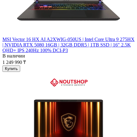
MSI Vector 16 HX AI A2XWIG-050US | Intel Core Ultra 9 275HX
| NVIDIA RTX 5080 16GB | 32GB DDR5 | 1TB SSD | 16" 2.5K
QHD+ IPS 240Hz 100% DCI-P3
В наличии
1 249 990 ₸
Купить